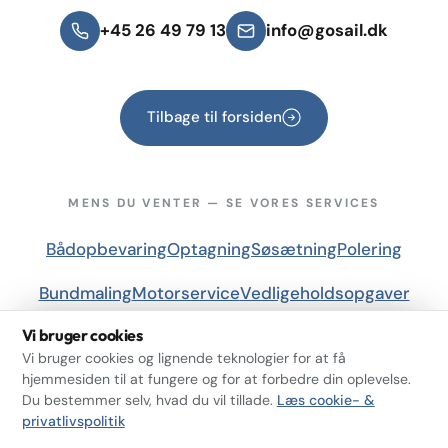
+45 26 49 79 13
info@gosail.dk
Tilbage til forsiden
MENS DU VENTER — SE VORES SERVICES
Bådopbevaring
Optagning
Søsætning
Polering
Bundmaling
Motorservice
Vedligeholdsopgaver
Vi bruger cookies
Løbende service, vask og opsyn
Vi bruger cookies og lignende teknologier for at få
hjemmesiden til at fungere og for at forbedre din oplevelse.
Du bestemmer selv, hvad du vil tillade.
Læs cookie- &
privatlivspolitik