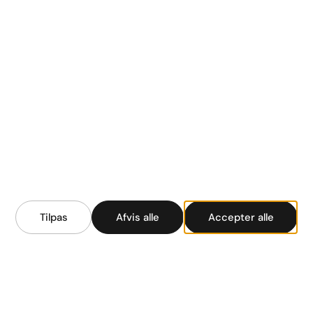
Services
Bådtransport
Om os
Kontakt
Middelfart Bådservice
Lollandsvej 33
5500 Middelfart
Tilpas
Afvis alle
Accepter alle
+45 26 49 79 13
info@gosail.dk
CVR: 38 57 45 74
Bådopbevaring