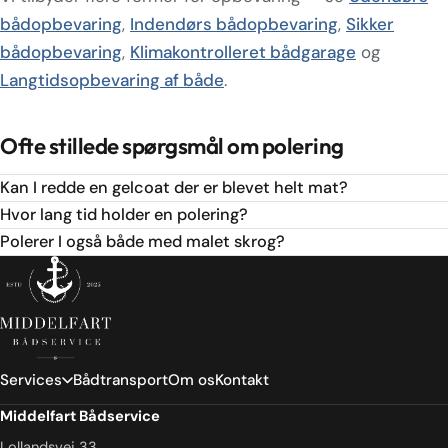
bådopbevaring
,
Indendørs bådopbevaring
,
Sikker
bådopbevaring
,
Klimakontrolleret bådgarage
og
Langtidsopbevaring af både
.
Ofte stillede spørgsmål om polering
Kan I redde en gelcoat der er blevet helt mat?
Hvor lang tid holder en polering?
Polerer I også både med malet skrog?
Services
Bådtransport
Om os
Kontakt
Middelfart Bådservice
Lollandsvej 33