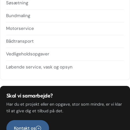
Søsætning
Bundmaling
Motorservice
Bådtransport
Vedligeholdsopgaver
Løbende service, vask og opsyn
Skal vi samarbejde?
Har du et projekt eller en opgave, stor som mindre, er vi klar
til at give dig et tilbud på det.
Kontakt os