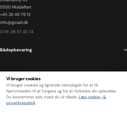
5500 Middelfart
+45 26 49 79 13
info@gosail.dk
CVR: 38 57 45 74
Bådopbevaring
Genveje
Vi bruger cookies
Vi bruger cookies og lignende teknologier for at få
hjemmesiden til at fungere og for at forbedre din oplevelse.
Du bestemmer selv, hvad du vil tillade.
Læs cookie- &
Middelfart Bådservice © 2026. All Rights Reserved.
privatlivspolitik